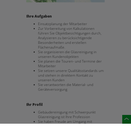
Ihre Aufgaben
Einsatzplanung der Mitarbeiter
Zur Vorbereitung von Kalkulationen
führen Sie Objektbesichtigungen durch,
Analysieren zu berücksichtigende
Besonderheiten und erstellen
Flächenaufmaße.
Sie organisieren die Glasreinigung in
unseren Kundenobjekten
Sie planen die Touren- und Termine der
Mitarbeiter
Sie setzen unsere Qualitätsstandards um
und stehen in direktem Kontakt zu
unseren Kunden
Sie verantworten die Material- und
Geräteversorgung
Ihr Profil
Gebäudereinigung mit Schwerpunkt
Glasreinigung ist Ihre Profession
Sie haben Freude am Umgang mit
Menschen
Sie handeln selbstständig und