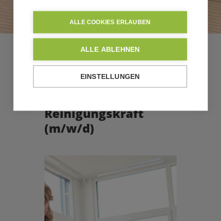
ALLE COOKIES ERLAUBEN
ALLE ABLEHNEN
Unsere Stellenangebote
EINSTELLUNGEN
Reinigungskraft
(m/w/d)